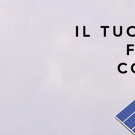
IL T
C