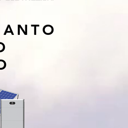
IANTO
O
LO