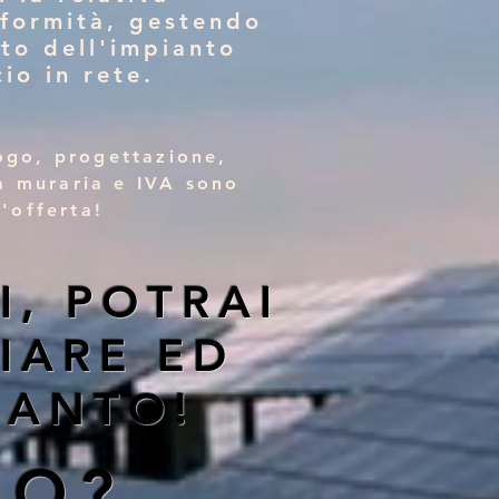
nformità, gestendo
to dell'impianto
cio in rete
.
ogo, progettazione,
za muraria e IVA sono
'offerta!
I, POTRAI
IARE ED
PIANTO!
RO?