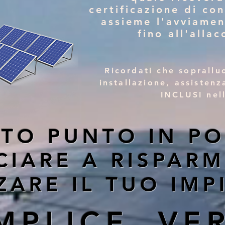
certificazione di co
assieme l'avviamen
fino all'allac
Ricordati che soprallu
installazione, assisten
INCLUSI nell
TO PUNTO IN PO
IARE A RISPARM
ZZARE IL TUO IM
MPLICE VE