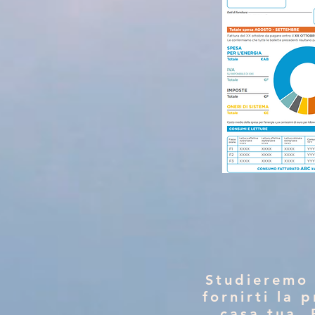
Studieremo 
fornirti la 
casa tua.