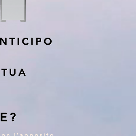
NTICIPO
A TUA
E?
con l'apposito