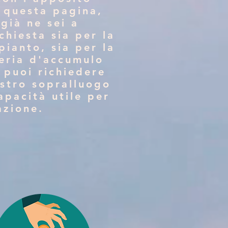
 questa pagina,
 già ne sei a
chiesta sia per la
pianto, sia per la
teria d'accumulo
, puoi richiedere
ostro sopralluogo
apacità utile per
tazione.