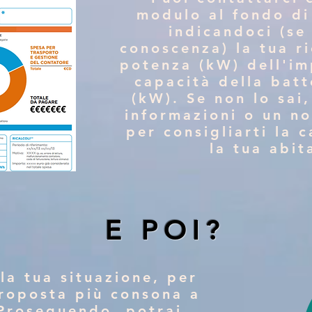
modulo al fondo di
indicandoci (se
conoscenza) la tua ri
potenza (kW) dell'im
capacità della bat
(kW). Se non lo sai
informazioni o un n
per consigliarti la c
la tua abi
E POI?
la tua situazione, per
proposta più consona a
 Proseguendo, potrai