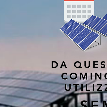
DA QUES
COMINC
UTILI
SE